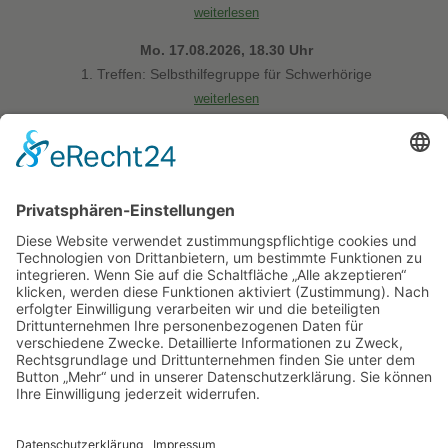
weiterlesen
Mo. 17.08.2026, 18.30 Uhr
1. Treffen: Selbsthilfegruppe für Schwerhörige
weiterlesen
Presse
Wohnungen, Fitnesscenter und mehr Verständnis
(NWZ / 07.08.2026)
Höhere Hürde für Pflegegrade
(NWZ / 07.08.2026)
Wettkämpfe ganz ohne Verlierer
(WZ / 04.08.2026)
Hier finden Sie aktuelle Nachrichten in leichter Sprache: