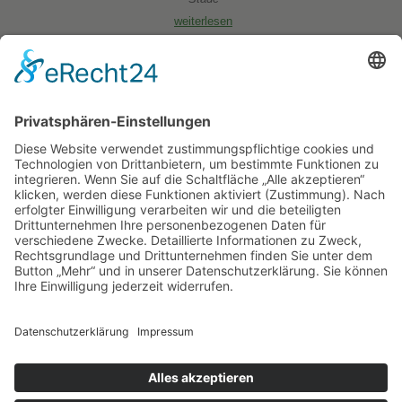
weiterlesen
Presse
Wettkämpfe ganz ohne Verlierer
(WZ / 04.08.2026)
Integrative Kochgruppe feiert ihr Sommerfest
(WZ / 03.08.2026)
Viel Potenzial
(WZ / 24.07.2026)
Hier finden Sie aktuelle Nachrichten in leichter Sprache:
© 2026 • KBR
Kreisbehindertenrat im Landkreis Oldenburg