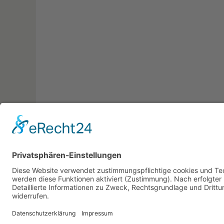
© 2026 • KBR - Kreisbehindertenrat im Landkreis Oldenb