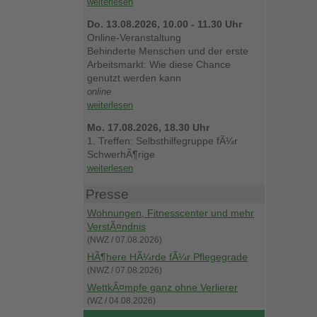
weiterlesen
Do. 13.08.2026, 10.00 - 11.30 Uhr
Online-Veranstaltung
Behinderte Menschen und der erste
Arbeitsmarkt: Wie diese Chance
genutzt werden kann
online
weiterlesen
Mo. 17.08.2026, 18.30 Uhr
1. Treffen: Selbsthilfegruppe fÃ¼r
SchwerhÃ¶rige
weiterlesen
Presse
Wohnungen, Fitnesscenter und mehr
VerstÃ¤ndnis
(NWZ / 07.08.2026)
HÃ¶here HÃ¼rde fÃ¼r Pflegegrade
(NWZ / 07.08.2026)
WettkÃ¤mpfe ganz ohne Verlierer
(WZ / 04.08.2026)