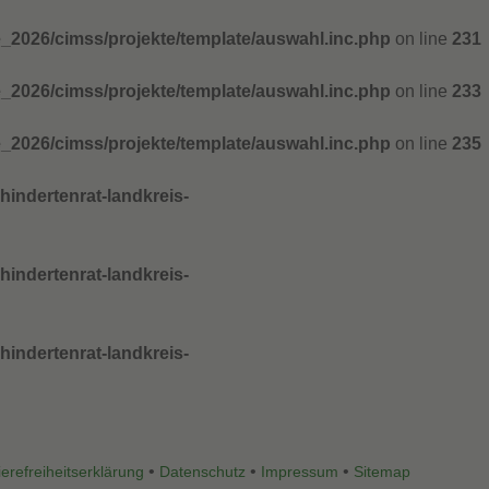
_2026/cimss/projekte/template/auswahl.inc.php
on line
231
_2026/cimss/projekte/template/auswahl.inc.php
on line
233
_2026/cimss/projekte/template/auswahl.inc.php
on line
235
indertenrat-landkreis-
indertenrat-landkreis-
indertenrat-landkreis-
•
•
•
ierefreiheitserklärung
Datenschutz
Impressum
Sitemap